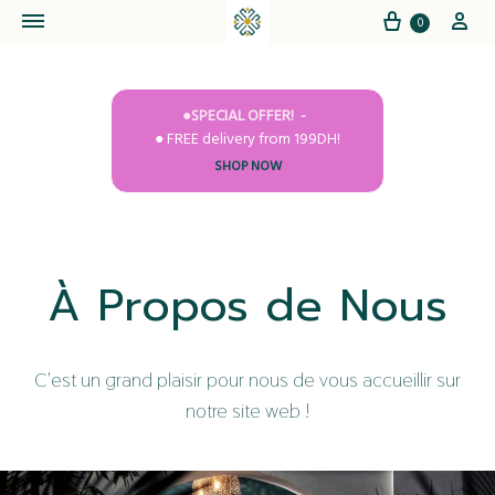
Cart
My
0
●SPECIAL OFFER!
● FREE delivery from 199DH!
SHOP NOW
À Propos de Nous
C'est un grand plaisir pour nous de vous accueillir sur
notre site web !