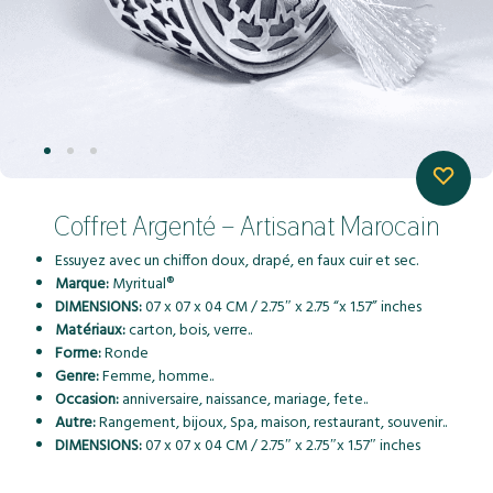
Coffret Argenté – Artisanat Marocain
Essuyez avec un chiffon doux, drapé, en faux cuir et sec.
Marque:
Myritual®
DIMENSIONS:
07 x 07 x 04 CM / 2.75″ x 2.75 “x 1.57” inches
Matériaux:
carton, bois, verre..
Forme:
Ronde
Genre:
Femme, homme..
Occasion:
anniversaire, naissance, mariage, fete..
Autre:
Rangement, bijoux, Spa, maison, restaurant, souvenir..
DIMENSIONS:
07 x 07 x 04 CM / 2.75″ x 2.75″x 1.57″ inches