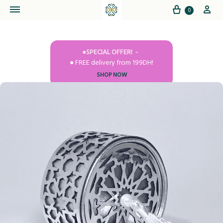
Cart
My
0
●SPECIAL OFFER!
● FREE delivery from 199DH!
SHOP NOW