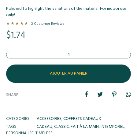
Polished to highlight the variations of the material. For indoor use
only!
2
Customer Reviews
Rated
5.00
out of 5 based on
2
customer ratings
$
1.74
Quantité
AJOUTER AU PANIER
SHARE
CATEGORIES
ACCESSOIRES
,
COFFRETS CADEAUX
TAGS
CADEAU
,
CLASSIC
,
FAIT À LA MAIN
,
INTEMPOREL
,
PERSONNALISÉ
,
TIMELESS