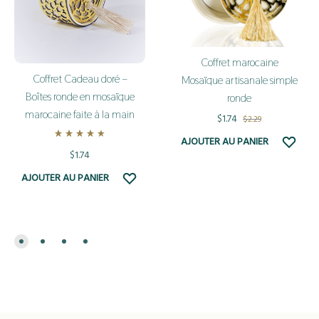
Coffret marocaine
Coffret Cadeau doré –
Mosaïque artisanale simple
Boîtes ronde en mosaïque
ronde
marocaine faite à la main
$
1.74
$
2.29
ADD
AJOUTER AU PANIER
Rated
4.50
out of 5
$
1.74
TO
WISH
ADD
AJOUTER AU PANIER
TO
WISHLIST