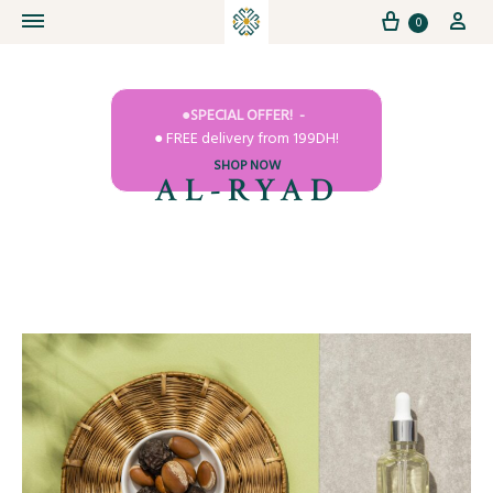
Cart
My
0
●SPECIAL OFFER!
● FREE delivery from 199DH!
SHOP NOW
AL-RYAD