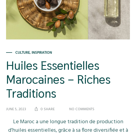
CULTURE
,
INSPIRATION
Huiles Essentielles
Marocaines – Riches
Traditions
ON
JUNE 5, 2023
0 SHARE
NO COMMENTS
HUILES
ESSENTIELLES
Le Maroc a une longue tradition de production
MAROCAINES
d’huiles essentielles, grâce à sa flore diversifiée et à
–