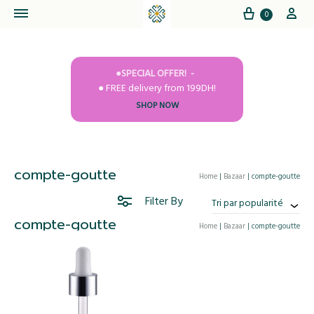
Cart
My
0
●SPECIAL OFFER!
● FREE delivery from 199DH!
SHOP NOW
compte-goutte
Home
|
Bazaar
|
compte-goutte
Filter By
Tri par popularité
compte-goutte
Home
|
Bazaar
|
compte-goutte