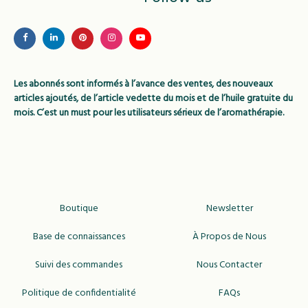
peuvent
être
choisies
sur
Les abonnés sont informés à l’avance des ventes, des nouveaux
la
articles ajoutés, de l’article vedette du mois et de l’huile gratuite du
page
mois. C’est un must pour les utilisateurs sérieux de l’aromathérapie.
du
produit
Boutique
Newsletter
Base de connaissances
À Propos de Nous
Suivi des commandes
Nous Contacter
Politique de confidentialité
FAQs