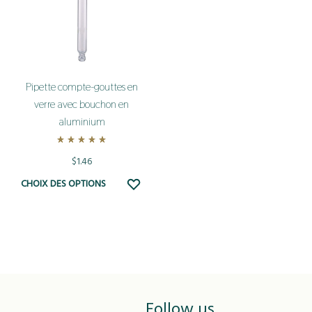
Pipette compte-gouttes en
verre avec bouchon en
aluminium
Rated
5.00
out of 5
$
1.46
Ce
ADD
CHOIX DES OPTIONS
TO
produit
WISHLIST
a
plusieurs
variations.
Les
options
Follow us