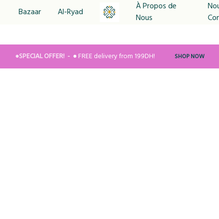
À Propos de
No
Bazaar
Al-Ryad
Nous
Co
MYRITUAL
Avec
Le
Plaisir
●SPECIAL OFFER!
● FREE delivery from 199DH!
SHOP NOW
De
Partager