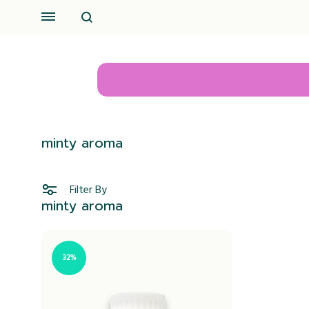
Search
Menu
minty aroma
Filter By
minty aroma
32%