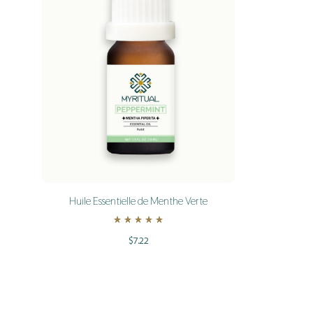
Huile Essentielle de Menthe Verte
Rated
5.00
out of 5
$
7.22
ADD
TO