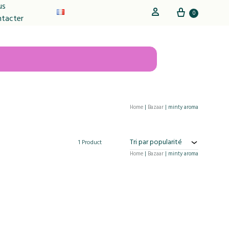
us
Cart
Sign in
0
ntacter
Home
|
Bazaar
|
minty aroma
Tri par popularité
1 Product
Home
|
Bazaar
|
minty aroma